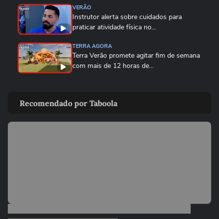
VERÃO
Instrutor alerta sobre cuidados para
praticar atividade física no...
TERRA AGORA
Terra Verão promete agitar fim de semana
com mais de 12 horas de...
CARNAVAL DO RIO
Com look de correntes, Sabrina Sato
Recomendado por Taboola
participa de ensaio da Unidos...
VERÃO
Cuidados que você deve tomar antes de
se conectar a uma rede...
VERÃO
Verão: Terra te ajuda a manter a pele e o
cabelo saudáveis na...
02:18
VERÃO
Terra Verão: veja 5 dicas para quem quer