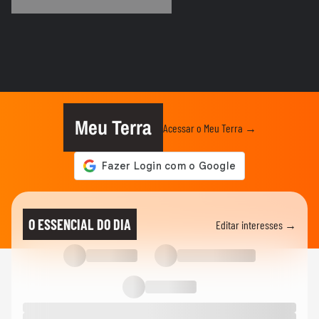
começar a correr
VERÃO
Farofa na praia? O Terra foi para a praia
para descobrir o que os...
01:09
VERÃO
Sem praia ou piscina? Terra dá dicas de
como sobreviver ao calorão
Meu Terra
Acessar o Meu Terra →
VERÃO
Como não cair em golpes de agências de
viagem
VERÃO
Descubra todos os detalhes do Terra
O ESSENCIAL DO DIA
Editar interesses →
Verão
VERÃO
O que você considera indispensável para
curtir o verão?