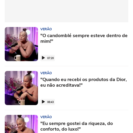
VERÃO
"O candomblé sempre esteve dentro de
mim!"
07:20
VERÃO
"Quando eu recebi os produtos da Dior,
eu não acreditava!"
08:43
VERÃO
"Eu sempre gostei da riqueza, do
conforto, do luxo!"