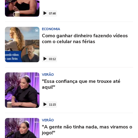
07:46
ECONOMIA
Como ganhar dinheiro fazendo vídeos
com o celular nas férias
03:12
VERÃO
"Essa confiança que me trouxe até
aqui!"
11:15
VERÃO
"A gente não tinha nada, mas viramos o
jogo!"