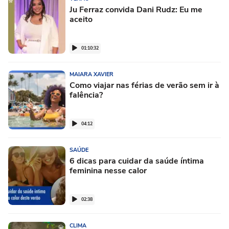
Ju Ferraz convida Dani Rudz: Eu me
aceito
01:10:32
MAIARA XAVIER
Como viajar nas férias de verão sem ir à
falência?
04:12
SAÚDE
6 dicas para cuidar da saúde íntima
feminina nesse calor
02:38
CLIMA