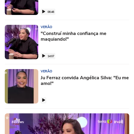
06:46
VERÃO
"Construí minha confiança me
maquiando!"
14:07
VERÃO
Ju Ferraz convida Angélica Silva: "Eu me
amo!"