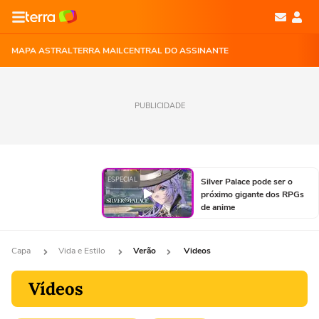
MAPA ASTRAL
TERRA MAIL
CENTRAL DO ASSINANTE
PUBLICIDADE
ESPECIAL
Silver Palace pode ser o
próximo gigante dos RPGs
de anime
Capa
Vida e Estilo
Verão
Videos
Vídeos