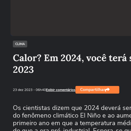
CLIMA
Calor? Em 2024, você terá
2023
Compartilhar
23 dez 2023
- 06h40
Exibir comentários
Os cientistas dizem que 2024 deverá ser
do fenômeno climático El Niño e ao aum
primeiro ano em que a temperatura média
do que a era pré-industrial. Espera-se q