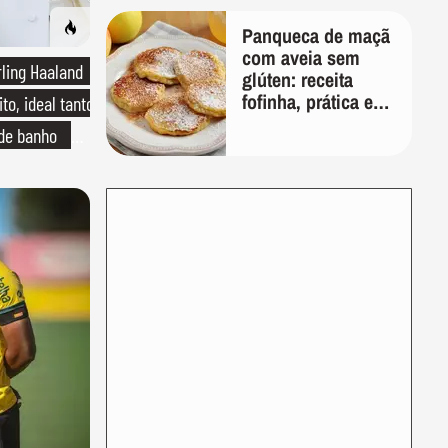
Panqueca de maçã
com aveia sem
rling Haaland
glúten: receita
fofinha, prática e
to, ideal tanto
nutritiva para o
 de banho
café da manhã
o de linho