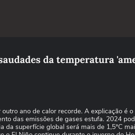
 saudades da temperatura 'ame
 outro ano de calor recorde. A explicação é o
ento das emissões de gases estufa. 2024 pod
 da superfície global será mais de 1,5°C ma
ue o El Niño continue durante o inverno do He