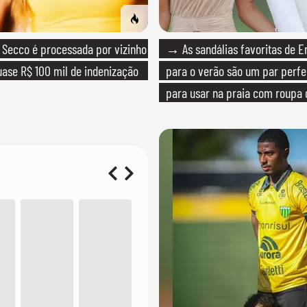
Secco é processada por vizinho
→ As sandálias favoritas de E
ase R$ 100 mil de indenização
para o verão são um par perfei
para usar na praia com roupa
quanto em uma festa com tern