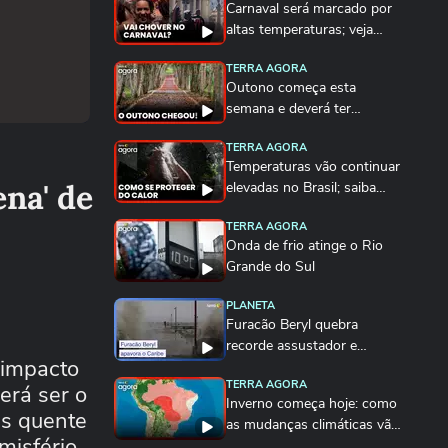
Carnaval será marcado por
altas temperaturas; veja
previsão completa!
TERRA AGORA
Outono começa esta
semana e deverá ter
temperaturas mais amenas
TERRA AGORA
Temperaturas vão continuar
na' de
elevadas no Brasil; saiba
como se proteger
TERRA AGORA
Onda de frio atinge o Rio
Grande do Sul
PLANETA
Furacão Beryl quebra
recorde assustador e
 impacto
ameaça o Caribe
TERRA AGORA
erá ser o
Inverno começa hoje: como
is quente
as mudanças climáticas vão
misfério
afetar a estação?