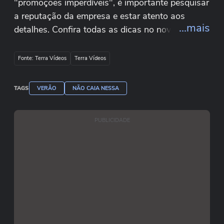
"promoções imperdíveis", é importante pesquisar
a reputação da empresa e estar atento aos
...mais
detalhes. Confira todas as dicas no novo
episódio da série "Não Caia Nessa" especial de
Verão.
Fonte: Terra Vídeos
Terra Vídeos
O Terra Verão é um oferecimento de Bluefit,
TAGS
VERÃO
NÃO CAIA NESSA
Amazon.com.br, Sabesp e ArnoO Terra Verão é
um oferecimento de Bluefit, Amazon.com.br,
PUBLICIDADE
Sabesp e Arno#TerraVerão