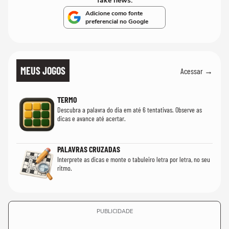
fake news.
Adicione como fonte
preferencial no Google
MEUS JOGOS
Acessar →
TERMO
Descubra a palavra do dia em até 6 tentativas. Observe as
dicas e avance até acertar.
PALAVRAS CRUZADAS
Interprete as dicas e monte o tabuleiro letra por letra, no seu
ritmo.
PUBLICIDADE