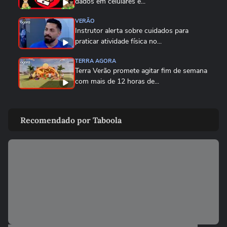
dados em celulares e...
VERÃO
Instrutor alerta sobre cuidados para
praticar atividade física no...
TERRA AGORA
Terra Verão promete agitar fim de semana
com mais de 12 horas de...
CARNAVAL DO RIO
Com look de correntes, Sabrina Sato
Recomendado por Taboola
participa de ensaio da Unidos...
VERÃO
Cuidados que você deve tomar antes de
se conectar a uma rede...
VERÃO
Verão: Terra te ajuda a manter a pele e o
cabelo saudáveis na...
02:18
VERÃO