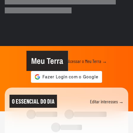
Terra Verão: veja 5 dicas para quem quer
começar a correr
VERÃO
Farofa na praia? O Terra foi para a praia
para descobrir o que os...
01:09
VERÃO
Sem praia ou piscina? Terra dá dicas de
como sobreviver ao calorão
Meu Terra
Acessar o Meu Terra →
VERÃO
Como não cair em golpes de agências de
viagem
VERÃO
Descubra todos os detalhes do Terra
O ESSENCIAL DO DIA
Editar interesses →
Verão
VERÃO
O que você considera indispensável para
curtir o verão?