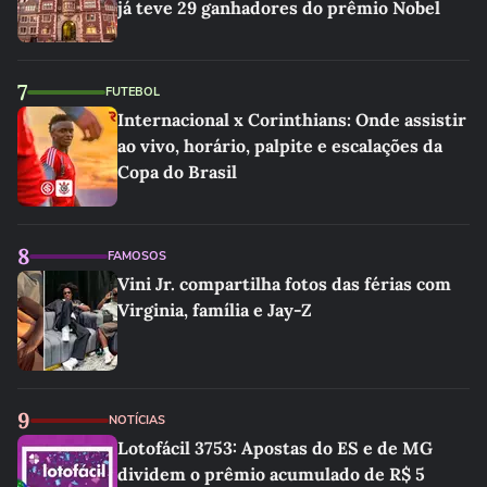
já teve 29 ganhadores do prêmio Nobel
7
FUTEBOL
Internacional x Corinthians: Onde assistir
ao vivo, horário, palpite e escalações da
Copa do Brasil
8
FAMOSOS
Vini Jr. compartilha fotos das férias com
Virginia, família e Jay-Z
9
NOTÍCIAS
Lotofácil 3753: Apostas do ES e de MG
dividem o prêmio acumulado de R$ 5