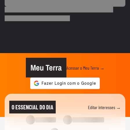
VERÃO
Terra Verão: veja 5 dicas para quem quer
começar a correr
VERÃO
Farofa na praia? O Terra foi para a praia
para descobrir o que os...
01:09
VERÃO
Sem praia ou piscina? Terra dá dicas de
como sobreviver ao calorão
Meu Terra
Acessar o Meu Terra →
VERÃO
Como não cair em golpes de agências de
viagem
VERÃO
Descubra todos os detalhes do Terra
O ESSENCIAL DO DIA
Editar interesses →
Verão
VERÃO
O que você considera indispensável para