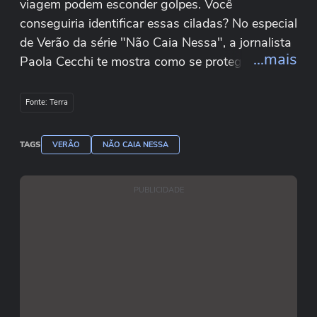
viagem podem esconder golpes. Você
conseguiria identificar essas ciladas? No especial
de Verão da série "Não Caia Nessa", a jornalista
...mais
Paola Cecchi te mostra como se proteger de
golpistas e verificar a veracidade das ofertas.
Fonte: Terra
O projeto “Terra Verão, Você em Movimento”,
acontece nos dias 25 e 26 de janeiro, no
TAGS
VERÃO
NÃO CAIA NESSA
Parque Villa Lobos, em São Paulo, com
oficinas de corrida, yoga, alongamento,
PUBLICIDADE
fitdance e diversas atividades para as
crianças.