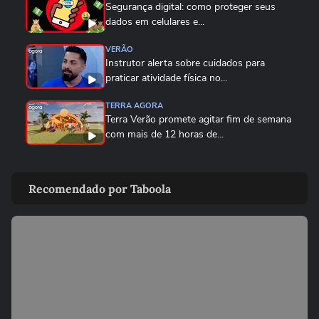
Segurança digital: como proteger seus
dados em celulares e...
VERÃO
Instrutor alerta sobre cuidados para
praticar atividade física no...
TERRA AGORA
Terra Verão promete agitar fim de semana
com mais de 12 horas de...
CARNAVAL DO RIO
Com look de correntes, Sabrina Sato
Recomendado por Taboola
participa de ensaio da Unidos...
VERÃO
Cuidados que você deve tomar antes de
se conectar a uma rede...
VERÃO
Verão: Terra te ajuda a manter a pele e o
cabelo saudáveis na...
02:18