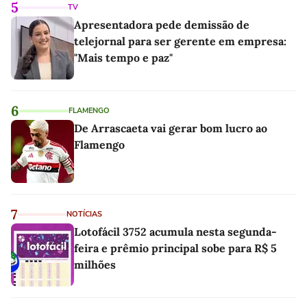
5
TV
Apresentadora pede demissão de
telejornal para ser gerente em empresa:
"Mais tempo e paz"
6
FLAMENGO
De Arrascaeta vai gerar bom lucro ao
Flamengo
7
NOTÍCIAS
Lotofácil 3752 acumula nesta segunda-
feira e prêmio principal sobe para R$ 5
milhões