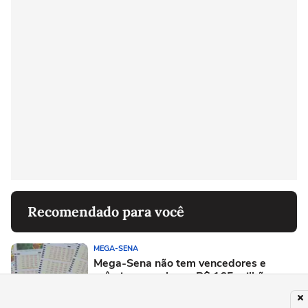
Recomendado para você
MEGA-SENA
Mega-Sena não tem vencedores e
prêmio acumula em R$ 165 milhões;
veja as dezenas