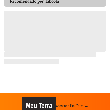
Recomendado por Taboola
Meu Terra
Acessar o Meu Terra →