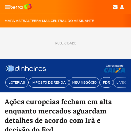
MAPA ASTRAL
TERRA MAIL
CENTRAL DO ASSINANTE
PUBLICIDADE
Oferecimento
LOTERIAS
IMPOSTO DE RENDA
MEU NEGÓCIO
FDR
LIVECOI
Ações europeias fecham em alta
enquanto mercados aguardam
detalhes de acordo com Irã e
decisão do Fed