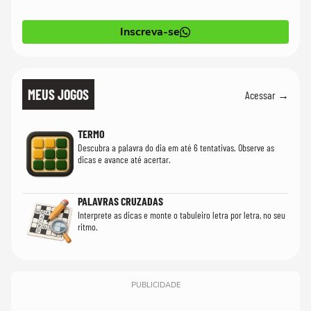
Inscreva-se
MEUS JOGOS
Acessar →
TERMO
Descubra a palavra do dia em até 6 tentativas. Observe as
dicas e avance até acertar.
PALAVRAS CRUZADAS
Interprete as dicas e monte o tabuleiro letra por letra, no seu
ritmo.
PUBLICIDADE