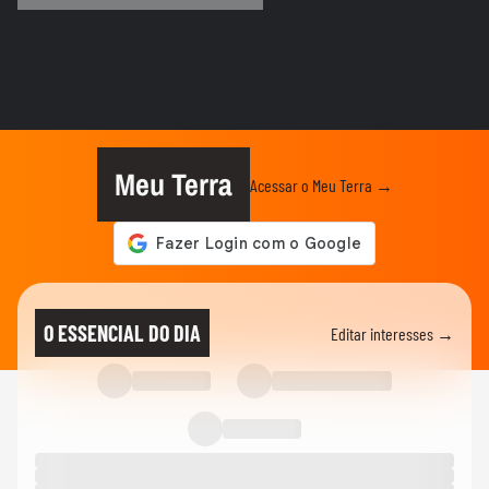
ACAMPAMENTO SONORA
OUVIU, CANTOU! Quem reconhece os
hits da Shakira mais rápido?
ACAMPAMENTO SONORA
Quem sabe mais sobre Ana Castela? Fãs
disputam desafio sobre a...
Meu Terra
Acessar o Meu Terra →
ACAMPAMENTO SONORA
Vitão - Romeu e Julieta (Parte 2) | Sonora
Apresenta
ACAMPAMENTO SONORA
Vitão - O Sol Se Foi | Sonora Apresenta
O ESSENCIAL DO DIA
Editar interesses →
ACAMPAMENTO SONORA
Vitão - Fútil | Sonora Apresenta