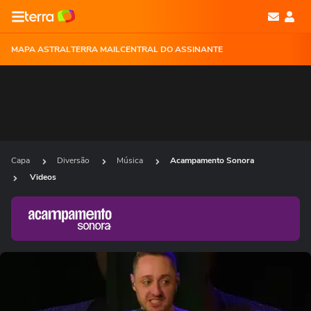
MAPA ASTRAL
TERRA MAIL
CENTRAL DO ASSINANTE
Capa
Diversão
Música
Acampamento Sonora
Videos
Ops!
Não foi possível reproduzir o vídeo