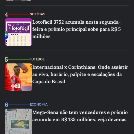
4
NOTÍCIAS
Lotofácil 3752 acumula nesta segunda-
feira e prêmio principal sobe para R$ 5
milhões
5
FUTEBOL
Internacional x Corinthians: Onde assistir
ao vivo, horário, palpite e escalações da
Copa do Brasil
6
ECONOMIA
Mega-Sena não tem vencedores e prêmio
acumula em R$ 135 milhões; veja dezenas