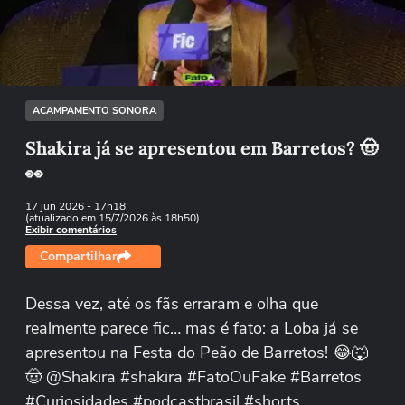
Tentar novamente
ACAMPAMENTO SONORA
Shakira já se apresentou em Barretos? 🤠
👀
17 jun 2026
- 17h18
(atualizado em 15/7/2026 às 18h50)
Exibir comentários
Compartilhar
Dessa vez, até os fãs erraram e olha que
realmente parece fic… mas é fato: a Loba já se
apresentou na Festa do Peão de Barretos! 😂🐺
🤠 @Shakira #shakira #FatoOuFake #Barretos
#Curiosidades #podcastbrasil #shorts