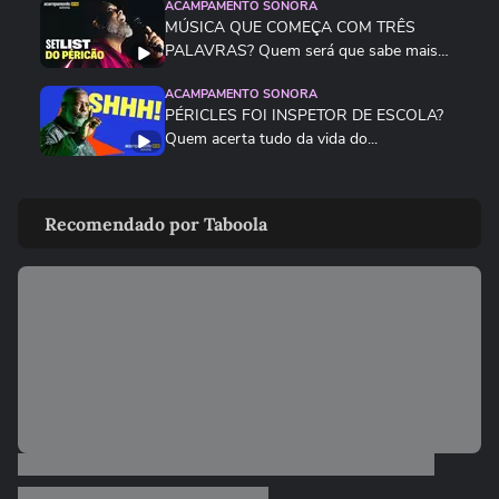
ACAMPAMENTO SONORA
MÚSICA QUE COMEÇA COM TRÊS
PALAVRAS? Quem será que sabe mais
da...
ACAMPAMENTO SONORA
PÉRICLES FOI INSPETOR DE ESCOLA?
Quem acerta tudo da vida do...
ACAMPAMENTO SONORA
FATO ou FIC? Os fãs descobriram novas
Recomendado por Taboola
curiosidades sobre a Shakira!
ACAMPAMENTO SONORA
CONHECENDO OS PARTICIPANTES!
Quem vai provar ser o maior fã da...
ACAMPAMENTO SONORA
NO RITMO DOS JONAS BROTHERS!
Será que as fãs estão com as letras...
ACAMPAMENTO SONORA
HABLA ou ABAFA? Qual fã sabe mais
sobre a vida da Loba?