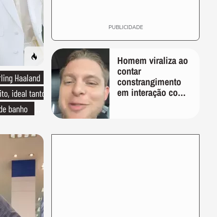
PUBLICIDADE
Homem viraliza ao
contar
rling Haaland
constrangimento
em interação com
to, ideal tanto
entregador: 'Que
 de banho
humilhação'
o de linho