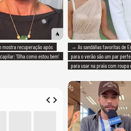
 mostra recuperação após
→ As sandálias favoritas de E
 capilar: 'Olha como estou bem'
para o verão são um par perfei
para usar na praia com roupa
quanto em uma festa com tern