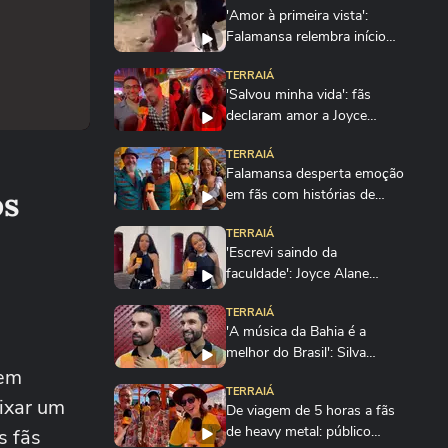
'Amor à primeira vista':
Falamansa relembra início
da banda em...
TERRAIÁ
'Salvou minha vida': fãs
declaram amor a Joyce
Alane após show no...
TERRAIÁ
Falamansa desperta emoção
ós
em fãs com histórias de
amor, família e...
TERRAIÁ
'Escrevi saindo da
faculdade': Joyce Alane
relembra primeira...
TERRAIÁ
'A música da Bahia é a
melhor do Brasil': Silva
 em
exalta Salvador em...
TERRAIÁ
ixar um
De viagem de 5 horas a fãs
de heavy metal: público
s fãs