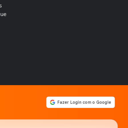
diverso marca o...
s
TERRAIÁ
‘Papa do Forró’: conheça o
que
ator que promove
‘casamentos’ e alegra...
TERRAIÁ
Rezadeira no São João de
Caruaru revela que chega a
abençoar mais...
TERRAIÁ
‘Meu nome é Terezinha
Gonzaga, sou patrimônio
vivo do nosso Caruaru’
TERRAIÁ
Vila do Forró no São João
de Caruaru tem até
cartomante que...
TERRAIÁ
Pastel de carne com açúcar
faz sucesso e desperta
curiosidade no...
TERRAIÁ
Ao lado do filho e da neta,