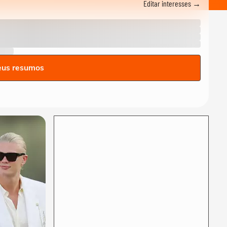
Editar interesses →
Elba Ramalho celebra São
João com a...
TERRAIÁ
Foliões vão ao São João de
Campina Grande mesmo
debaixo de chuva...
TERRAIÁ
eus resumos
Márcia Castro revela relação
afetiva com festa de São
João
TERRAIÁ
Jó Miranda celebra show
especial no Terraiá 2025:
'lavei até a...