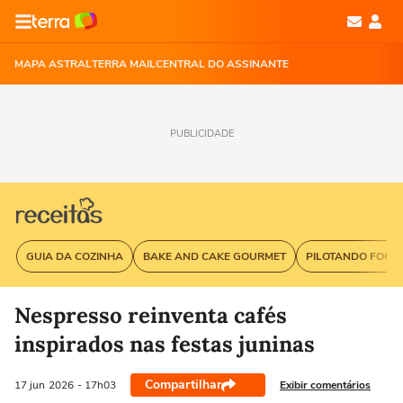
MAPA ASTRAL
TERRA MAIL
CENTRAL DO ASSINANTE
PUBLICIDADE
GUIA DA COZINHA
BAKE AND CAKE GOURMET
PILOTANDO FOGÃ
Nespresso reinventa cafés
inspirados nas festas juninas
Compartilhar
Exibir comentários
17 jun
2026
- 17h03