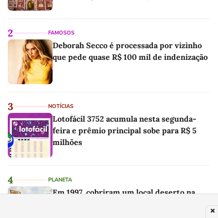
2
FAMOSOS
Deborah Secco é processada por vizinho
que pede quase R$ 100 mil de indenização
3
NOTÍCIAS
Lotofácil 3752 acumula nesta segunda-
feira e prêmio principal sobe para R$ 5
milhões
4
PLANETA
Em 1997, cobriram um local deserto na
Costa Rica com 12.000 toneladas de cascas
de laranja; 16 anos depois, ninguém