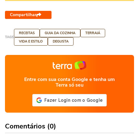
Compartilhar
RECEITAS
GUIA DA COZINHA
TERRAIÁ
TAGS
VIDA E ESTILO
DEGUSTA
Entre com sua conta Google e tenha um
Terra só seu
Comentários (0)