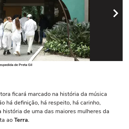
espedida de Preta Gil
Fam
Fot
ntora ficará marcado na história da música
ão há definição, há respeito, há carinho,
 história de uma das maiores mulheres da
sta ao
Terra
.