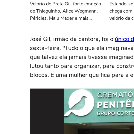
Velório de Preta Gil: forte emoção
Estende-se i
de Thiaguinho, Alice Wegmann,
chega com a
Péricles, Malu Mader e mais
velório da 
famosos no adeus à cantora; + de
morte de um
60 fotos
vez
José Gil, irmão da cantora, foi o
único 
sexta-feira. "Tudo o que ela imaginav
que talvez ela jamais tivesse imaginado
lutou tanto para organizar, para constr
blocos. É uma mulher que fica para a 