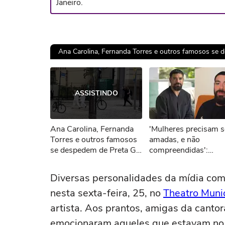
Janeiro.
Ana Carolina, Fernanda Torres e outros famosos se d
Ops!
ASSISTINDO
Não foi pos
Ana Carolina, Fernanda
'Mulheres precisam s
Tent
Torres e outros famosos
amadas, e não
se despedem de Preta Gil
compreendidas':
no Rio
namorado de Sandy f
sobre respeitar fases
Diversas personalidades da mídia co
femininas
nesta sexta-feira, 25, no
Theatro Munic
artista. Aos prantos, amigas da canto
emocionaram aqueles que estavam no 