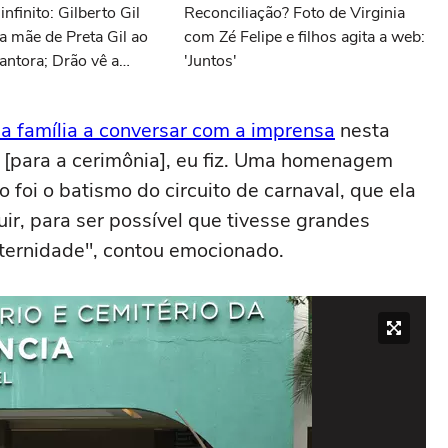
nfinito: Gilberto Gil
Reconciliação? Foto de Virginia
 mãe de Preta Gil ao
com Zé Felipe e filhos agita a web:
cantora; Drão vê a
'Juntos'
 filho pela segunda
da família a conversar com a imprensa
nesta
a [para a cerimônia], eu fiz. Uma homenagem
 foi o batismo do circuito de carnaval, que ela
uir, para ser possível que tivesse grandes
eternidade", contou emocionado.