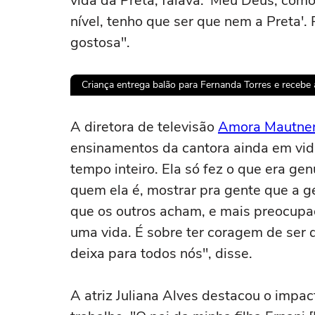
vida da Preta, falava: 'Meu Deus, com
nível, tenho que ser que nem a Preta'. P
gostosa".
Criança entrega balão para Fernanda Torres e recebe a
Ops!
A diretora de televisão
Amora Mautne
ensinamentos da cantora ainda em vida:
Não foi pos
tempo inteiro. Ela só fez o que era ge
quem ela é, mostrar pra gente que a 
Tent
que os outros acham, e mais preocupa
uma vida. É sobre ter coragem de ser 
deixa para todos nós", disse.
A atriz Juliana Alves destacou o impac