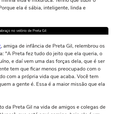
o minha vida é mixuruca. Tenho que subir o
orque ela é sábia, inteligente, linda e
braço no velório de Preta Gil:
r
, amiga de infância de Preta Gil, relembrou os
 "A Preta fez tudo do jeito que ela queria, o
sível reproduzir o vídeo
nuíno, e daí vem uma das forças dela, que é ser
gente tem que ficar menos preocupado com o
ar novamente
do com a própria vida que acaba. Você tem
quem a gente é. Essa é a maior missão que ela
to da Preta Gil na vida de amigos e colegas de