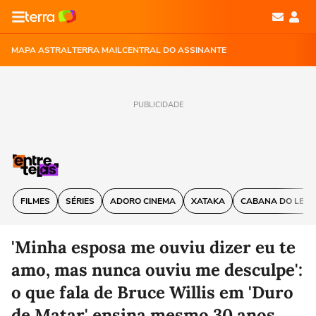
MAPA ASTRAL
TERRA MAIL
CENTRAL DO ASSINANTE
PUBLICIDADE
FILMES
SÉRIES
ADORO CINEMA
XATAKA
CABANA DO LEIT
'Minha esposa me ouviu dizer eu te
amo, mas nunca ouviu me desculpe':
o que fala de Bruce Willis em 'Duro
de Matar' ensina mesmo 30 anos