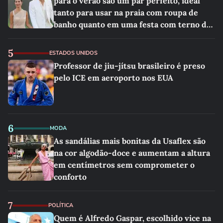
para o verão são um par perfeito, ideal
tanto para usar na praia com roupa de
banho quanto em uma festa com terno de
linho
5
ESTADOS UNIDOS
Professor de jiu-jítsu brasileiro é preso
pelo ICE em aeroporto nos EUA
6
MODA
As sandálias mais bonitas da Usaflex são
na cor algodão-doce e aumentam a altura
em centímetros sem comprometer o
conforto
7
POLÍTICA
Quem é Alfredo Gaspar, escolhido vice na