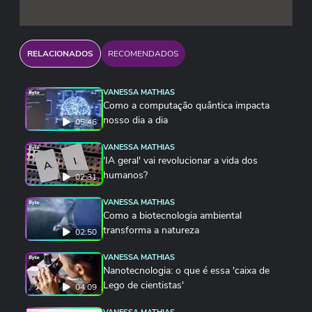
RELACIONADOS
RECOMENDADOS
VANESSA MATHIAS
Como a computação quântica impacta
nosso dia a dia
05:46
VANESSA MATHIAS
'IA geral' vai revolucionar a vida dos
humanos?
02:31
VANESSA MATHIAS
Como a biotecnologia ambiental
transforma a natureza
02:50
VANESSA MATHIAS
Nanotecnologia: o que é essa 'caixa de
Lego de cientistas'
04:09