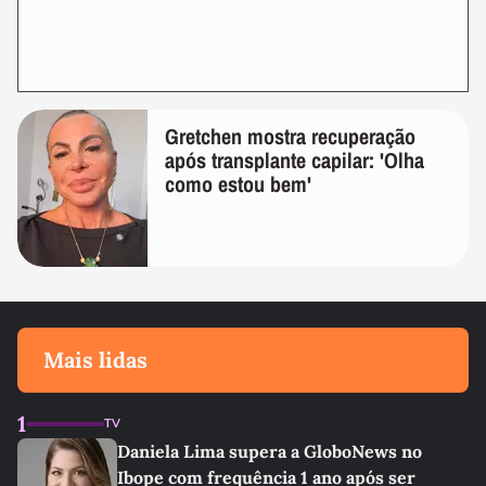
Gretchen mostra recuperação
após transplante capilar: 'Olha
como estou bem'
Mais lidas
1
TV
Daniela Lima supera a GloboNews no
Ibope com frequência 1 ano após ser