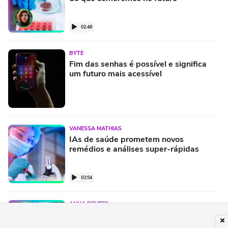
02:48
BYTE
Fim das senhas é possível e significa
um futuro mais acessível
VANESSA MATHIAS
IAs de saúde prometem novos
remédios e análises super-rápidas
03:54
ANNA BENTES
Dez anos depois, denúncia de Edward
Snowden ainda traz lições