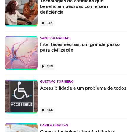
Tecnologias do cotidiano que
beneficiam pessoas com e sem
deficiência
03:20
VANESSA MATHIAS
Interfaces neurais: um grande passo
para civilização
03:51
GUSTAVO TORNIERO
Acessibilidade é um problema de todos
03:42
CAMILA GHATTAS
Como a tecnologia tem facilitado o