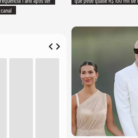
requência 1 ano após ser
que pede quase R$ 100 mil de 
 canal