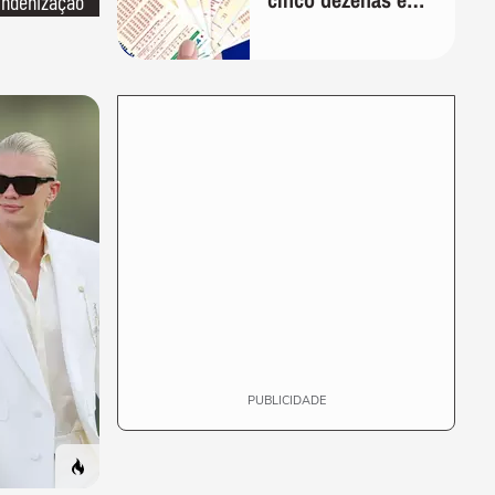
indenização
prêmio acumula
em R$ 10,5
milhões
PUBLICIDADE