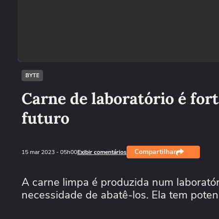
BYTE
Carne de laboratório é fo
futuro
Compartilhar
15 mar 2023
- 05h00
Exibir comentários
A carne limpa é produzida num laboratóri
necessidade de abatê-los. Ela tem potenci