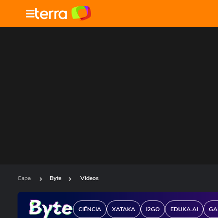
Capa
Byte
Videos
CIÊNCIA
XATAKA
I2GO
EDUKA.AI
GA