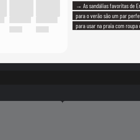
→ As sandálias favoritas de E
para o verão são um par perfei
para usar na praia com roupa
quanto em uma festa com tern