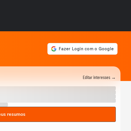
encontrado nadando na...
ANIMAIS
Vídeo mostra baleia-jubarte
fazendo acrobacias no mar
de...
ANIMAIS
Filhote de macaco-prego é
resgatado e recebe
tratamento após ser...
COPA DO MUNDO DA FIFA 2026
Brasileiro mostra experiência
em telão gigante que dá
sensação de...
MUNDO
Editar interesses →
Vídeos mostram destruição
em La Guaira, região mais
afetada pelos...
POLÍTICA
Após vídeos de Flávio
Bolsonaro, Lula diz que IA 'é
eus resumos
um monstro que...
NOTÍCIAS
Desembargador aponta uso