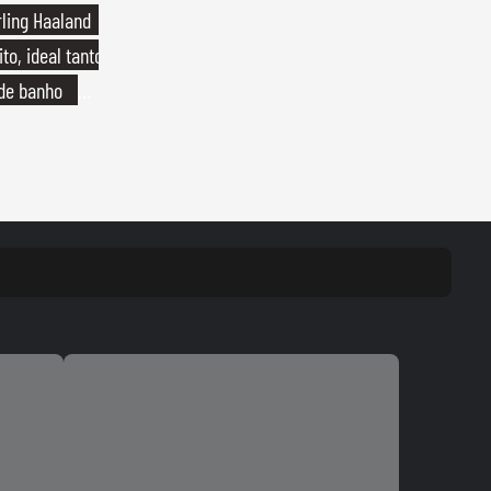
rling Haaland
to, ideal tanto
 de banho
o de linho