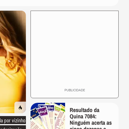
de IA após advogado
apresentar...
CIDADES
Gatinho é resgatado de
trilhos na Linha 1 do Metrô
de SP
MUNDO
Avião projetado para operar
a rota mais longa do mundo
realiza...
BYTE
Foguete da Blue Origin é
destruído após explosão
durante teste nos EUA
PUBLICIDADE
Resultado da
Quina 7084:
 por vizinho
Ninguém acerta as
cinco dezenas e