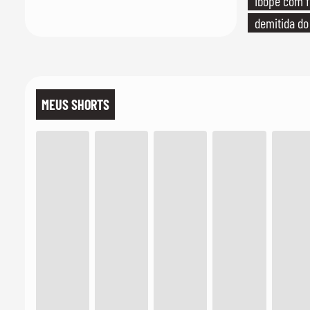
Ibope com f
demitida do
MEUS SHORTS