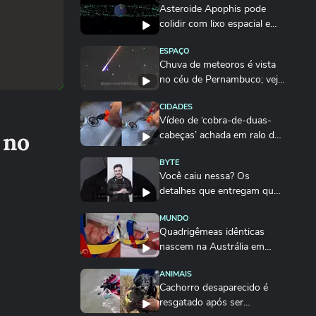
Asteroide Apophis pode
colidir com lixo espacial em
passagem pela...
ESPAÇO
Chuva de meteoros é vista
no céu de Pernambuco; veja
fotos
CIDADES
Vídeo de ‘cobra-de-duas-
 no
cabeças’ achada em ralo de
pia de cozinha...
BYTE
Você caiu nessa? Os
detalhes que entregam que
vídeo viral de set...
MUNDO
Quadrigêmeas idênticas
nascem na Austrália em
caso raríssimo: 'Uma...
ANIMAIS
Cachorro desaparecido é
resgatado após ser