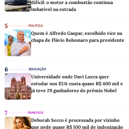
difícil: o motor a combustão continua
imbatível na estrada
5
POLÍTICA
Quem é Alfredo Gaspar, escolhido vice na
chapa de Flávio Bolsonaro para presidente
6
EDUCAÇÃO
Universidade onde Davi Lucca quer
estudar nos EUA custa quase R$ 400 mil e
já teve 29 ganhadores do prêmio Nobel
7
FAMOSOS
Deborah Secco é processada por vizinho
que pede quase R$ 100 mil de indenização