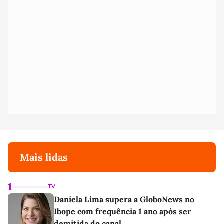
Mais lidas
1
TV
Daniela Lima supera a GloboNews no
Ibope com frequência 1 ano após ser
demitida do canal