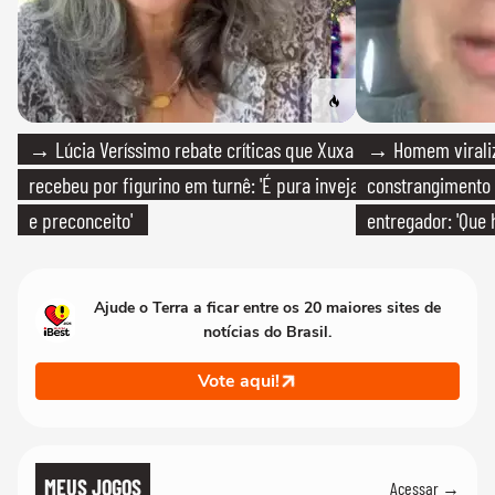
→ Lúcia Veríssimo rebate críticas que Xuxa
→ Homem viraliz
recebeu por figurino em turnê: 'É pura inveja
constrangimento
e preconceito'
entregador: 'Que 
Ajude o Terra a ficar entre os 20 maiores sites de
notícias do Brasil.
Vote aqui!
MEUS JOGOS
Acessar →