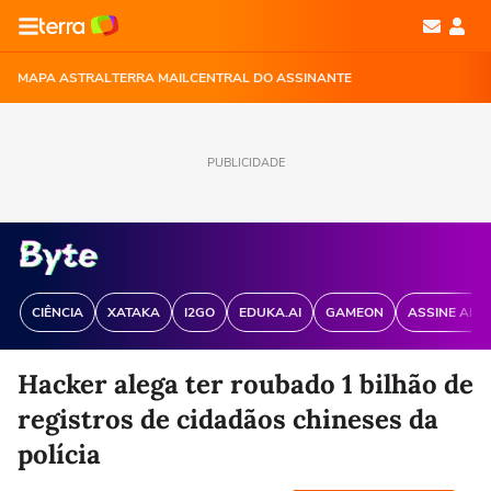
MAPA ASTRAL
TERRA MAIL
CENTRAL DO ASSINANTE
PUBLICIDADE
CIÊNCIA
XATAKA
I2GO
EDUKA.AI
GAMEON
ASSINE ANT
Hacker alega ter roubado 1 bilhão de
registros de cidadãos chineses da
polícia