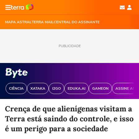
MAPA ASTRAL
TERRA MAIL
CENTRAL DO ASSINANTE
PUBLICIDADE
CIÊNCIA
XATAKA
I2GO
EDUKA.AI
GAMEON
ASSINE ANT
Crença de que alienígenas visitam a
Terra está saindo do controle, e isso
é um perigo para a sociedade