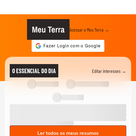
Meu Terra
Acessar o Meu Terra →
O ESSENCIAL DO DIA
Editar interesses →
Ler todos os meus resumos