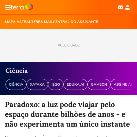
MAPA ASTRAL
TERRA MAIL
CENTRAL DO ASSINANTE
PUBLICIDADE
Ciência
CIÊNCIA
XATAKA
I2GO
EDUKA.AI
GAMEON
ASSINE ANT
Paradoxo: a luz pode viajar pelo
espaço durante bilhões de anos - e
não experimenta um único instante