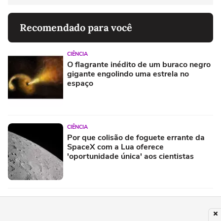
Recomendado para você
CIÊNCIA
O flagrante inédito de um buraco negro
gigante engolindo uma estrela no
espaço
CIÊNCIA
Por que colisão de foguete errante da
SpaceX com a Lua oferece
'oportunidade única' aos cientistas
ESPAÇO
Asteroide com nome de 'Deus do Caos'
que passará pela Terra em 2029 pode