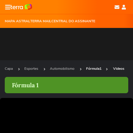
MAPA ASTRAL
TERRA MAIL
CENTRAL DO ASSINANTE
Capa
Esportes
Automobilismo
Fórmula1
Videos
Fórmula 1
Ops!
Não foi possível reproduzir o vídeo