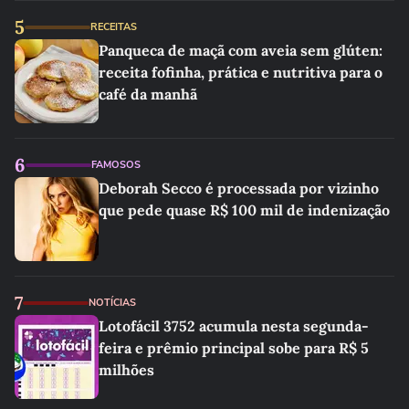
5
RECEITAS
Panqueca de maçã com aveia sem glúten:
receita fofinha, prática e nutritiva para o
café da manhã
6
FAMOSOS
Deborah Secco é processada por vizinho
que pede quase R$ 100 mil de indenização
7
NOTÍCIAS
Lotofácil 3752 acumula nesta segunda-
feira e prêmio principal sobe para R$ 5
milhões