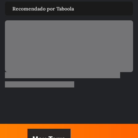
Vídeos gravados da arquibancada
Recomendado por Taboola
mostram apreensão de fãs com...
ESPORTES
Emerson Fittipaldi diz que Bortoleto faz
‘ano espetacular’ e que...
FÓRMULA 1
Ricardo Nunes exalta reconhecimento da
FIA em Interlagos: ‘Motivo...
AUTOMOBILISMO
F1 volta a toda com batida das Ferraris e
Hadjar no pódio
AUTOMOBILISMO
Verstappen confirma que continua na Red
Bull em 2026
AUTOMOBILISMO
Laurent Mekies, novo chefe de equipe da
Red Bull, chegou mostrando...