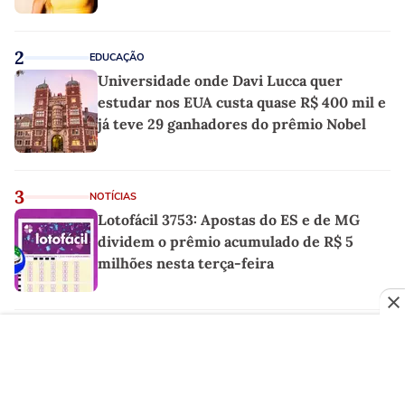
2
EDUCAÇÃO
Universidade onde Davi Lucca quer
estudar nos EUA custa quase R$ 400 mil e
já teve 29 ganhadores do prêmio Nobel
3
NOTÍCIAS
Lotofácil 3753: Apostas do ES e de MG
dividem o prêmio acumulado de R$ 5
milhões nesta terça-feira
4
TV
Daniela Lima supera a GloboNews no
Ibope com frequência 1 ano após ser
demitida do canal