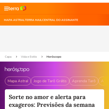
MAPA ASTRAL
TERRA MAIL
CENTRAL DO ASSINANTE
Capa
Vida e Estilo
Horóscopo
Mapa Astral
Jogo de Tarô Grátis
Aprenda Tarô
Andr
Sorte no amor e alerta para
exageros: Previsões da semana