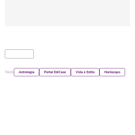
TAGS
Astrologia
Portal EdiCase
Vida e Estilo
Horóscopo