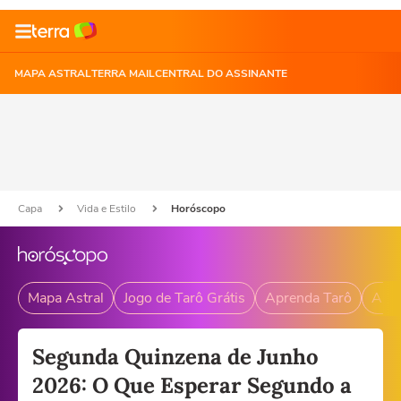
MAPA ASTRAL
TERRA MAIL
CENTRAL DO ASSINANTE
Capa
Vida e Estilo
Horóscopo
Mapa Astral
Jogo de Tarô Grátis
Aprenda Tarô
Andr
Segunda Quinzena de Junho
2026: O Que Esperar Segundo a