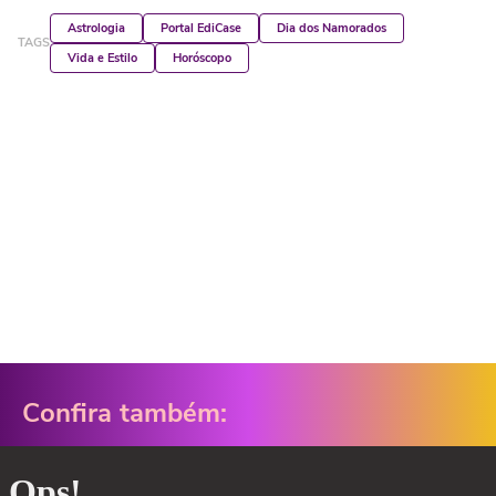
Astrologia
Portal EdiCase
Dia dos Namorados
TAGS
Vida e Estilo
Horóscopo
Confira também: