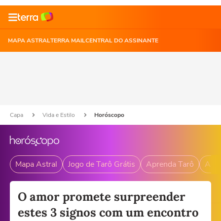
MAPA ASTRAL
TERRA MAIL
CENTRAL DO ASSINANTE
Capa
Vida e Estilo
Horóscopo
Mapa Astral
Jogo de Tarô Grátis
Aprenda Tarô
Andr
O amor promete surpreender
estes 3 signos com um encontro