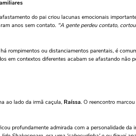
amiliares
 afastamento do pai criou lacunas emocionais importante
aram anos sem contato.
"A gente perdeu contato, cortou 
 há rompimentos ou distanciamentos parentais, é comum
os em contextos diferentes acabam se afastando não por
na ao lado da irmã caçula,
Raíssa
. O reencontro marcou 
 ficou profundamente admirada com a personalidade da i
4, lido Shakespeare, era uma 'cabeçudinha' e eu fiquei ap