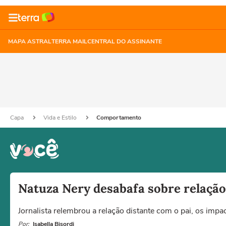
MAPA ASTRAL
TERRA MAIL
CENTRAL DO ASSINANTE
Capa
Vida e Estilo
Comportamento
Natuza Nery desabafa sobre relação
Jornalista relembrou a relação distante com o pai, os impa
Por:
Isabella Bisordi