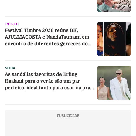
ENTRETÊ
Festival Timbre 2026 reúne BK’,
AJULLIACOSTA e NandaTsunami em
encontro de diferentes gerações do
rap brasileiro
MODA
As sandálias favoritas de Erling
Haaland para o verão são um par
perfeito, ideal tanto para usar na praia
com roupa de banho quanto em uma
festa com terno de linho
PUBLICIDADE