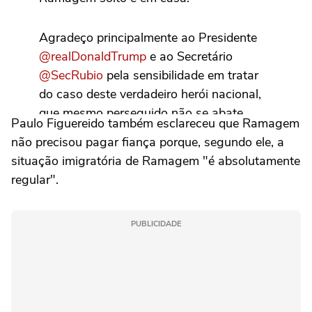
Agradeço principalmente ao Presidente
@realDonaldTrump
e ao Secretário
@SecRubio
pela sensibilidade em tratar
do caso deste verdadeiro herói nacional,
que mesmo perseguido não se abate.
Paulo Figuereido também esclareceu que Ramagem
não precisou pagar fiança porque, segundo ele, a
Ramagem merece asilo na terra da
situação imigratória de Ramagem "é absolutamente
liberdade ao lado sua brava…
regular".
pic.twitter.com/mUldEUsGcs
PUBLICIDADE
— Eduardo Bolsonaro🇧🇷
(@BolsonaroSP)
April 15, 2026