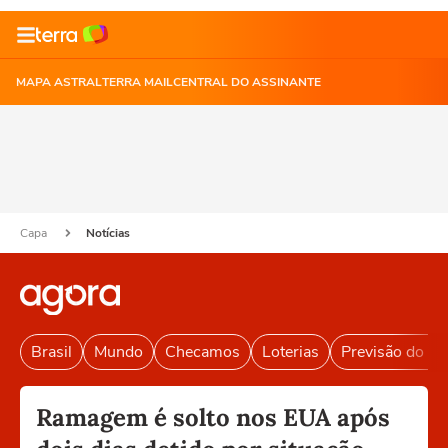
MAPA ASTRAL
TERRA MAIL
CENTRAL DO ASSINANTE
Capa
Notícias
Brasil
Mundo
Checamos
Loterias
Previsão do T
Ramagem é solto nos EUA após