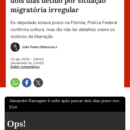
dois dias detido por situação
migratória irregular
Ex-deputado estava preso na Flórida; Polícia Federal
confirma soltura, mas diz não ter detalhes sobre os
motivos da liberação
João Pedro Bitencourt
15 abr
2026
- 20h04
(atualizado às 21h42)
Exibir comentários
Alexandre Ramagem é solto após passar dois dias preso nos
EUA