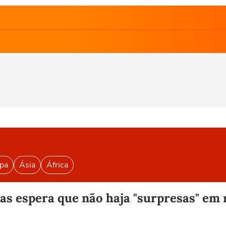
pa
Ásia
África
mas espera que não haja "surpresas" e