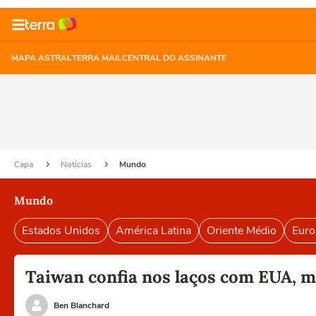
MAPA ASTRAL
TERRA MAIL
CENTRAL DO ASSINANTE
Capa
Notícias
Mundo
Mundo
Estados Unidos
América Latina
Oriente Médio
Euro
Taiwan confia nos laços com EUA, 
Ben Blanchard