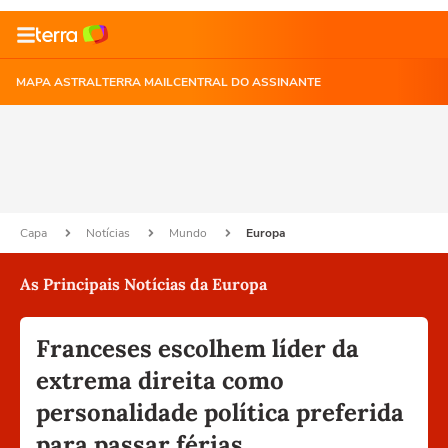
MAPA ASTRAL
TERRA MAIL
CENTRAL DO ASSINANTE
Capa
Notícias
Mundo
Europa
As Principais Notícias da Europa
Franceses escolhem líder da
extrema direita como
personalidade política preferida
para passar férias