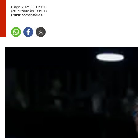
6 ago
2025
- 16h19
(atualizado às 18h01)
Exibir comentários