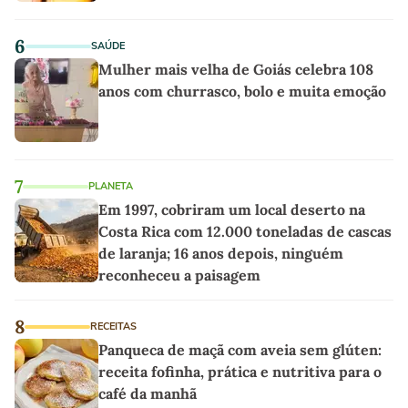
6
SAÚDE
Mulher mais velha de Goiás celebra 108
anos com churrasco, bolo e muita emoção
7
PLANETA
Em 1997, cobriram um local deserto na
Costa Rica com 12.000 toneladas de cascas
de laranja; 16 anos depois, ninguém
reconheceu a paisagem
8
RECEITAS
Panqueca de maçã com aveia sem glúten:
receita fofinha, prática e nutritiva para o
café da manhã