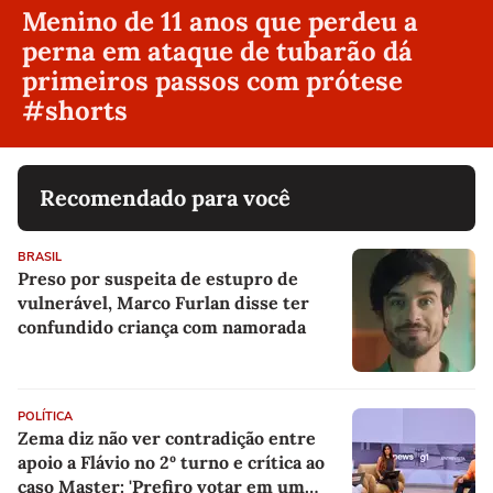
Menino de 11 anos que perdeu a
perna em ataque de tubarão dá
primeiros passos com prótese
#shorts
Recomendado para você
BRASIL
Preso por suspeita de estupro de
vulnerável, Marco Furlan disse ter
confundido criança com namorada
POLÍTICA
Zema diz não ver contradição entre
apoio a Flávio no 2º turno e crítica ao
caso Master: 'Prefiro votar em um