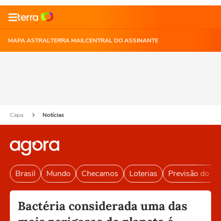
MAPA ASTRAL
TERRA MAIL
CENTRAL DO ASSINANTE
Capa
Notícias
Brasil
Mundo
Checamos
Loterias
Previsão do T
Bactéria considerada uma das