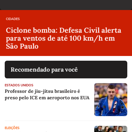
CIDADES
Ciclone bomba: Defesa Civil alerta
para ventos de até 100 km/h em
São Paulo
Recomendado para você
ESTADOS UNIDOS
Professor de jiu-jítsu brasileiro é
preso pelo ICE em aeroporto nos EUA
ELEIÇÕES