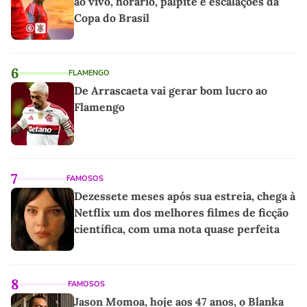
ao vivo, horário, palpite e escalações da
Copa do Brasil
6
FLAMENGO
De Arrascaeta vai gerar bom lucro ao
Flamengo
7
FAMOSOS
Dezessete meses após sua estreia, chega à
Netflix um dos melhores filmes de ficção
científica, com uma nota quase perfeita
8
FAMOSOS
Jason Momoa, hoje aos 47 anos, o Blanka