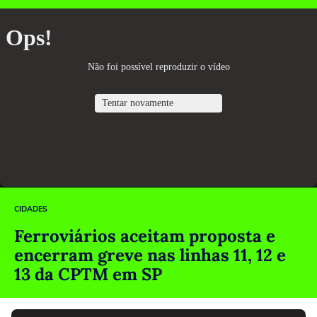
CIDADES
Ferroviários aceitam proposta e
encerram greve nas linhas 11, 12 e
13 da CPTM em SP