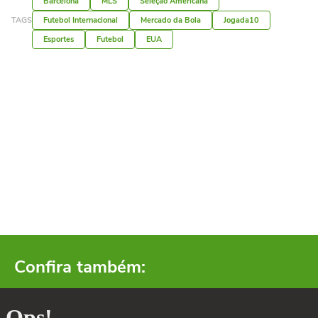
Barcelona
MLS
Seleção Americana
TAGS
Futebol Internacional
Mercado da Bola
Jogada10
Esportes
Futebol
EUA
Confira também: