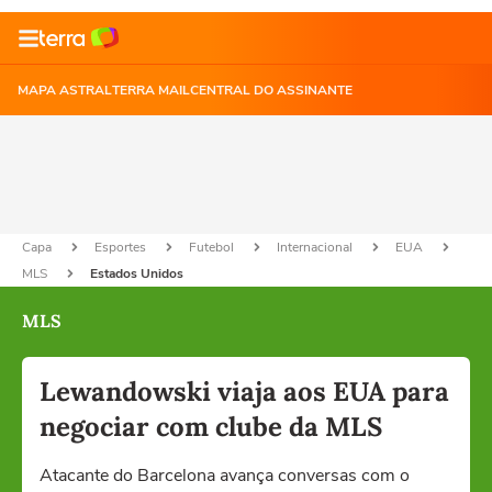
MAPA ASTRAL
TERRA MAIL
CENTRAL DO ASSINANTE
Capa
Esportes
Futebol
Internacional
EUA
MLS
Estados Unidos
MLS
Lewandowski viaja aos EUA para
negociar com clube da MLS
Atacante do Barcelona avança conversas com o