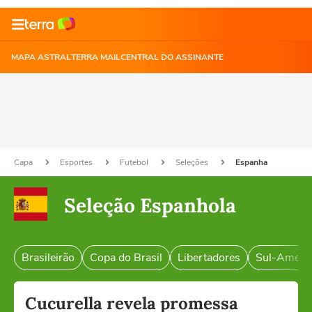
MAPA ASTRAL
TERRA MAIL
CENTRAL DO ASSINANTE
Capa
Esportes
Futebol
Seleções
Espanha
Seleção Espanhola
Brasileirão
Copa do Brasil
Libertadores
Sul-Ameri
Cucurella revela promessa