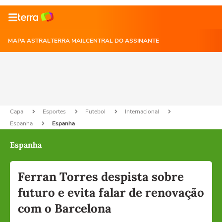
MAPA ASTRAL
TERRA MAIL
CENTRAL DO ASSINANTE
Capa
Esportes
Futebol
Internacional
Espanha
Espanha
Espanha
Ferran Torres despista sobre
futuro e evita falar de renovação
com o Barcelona