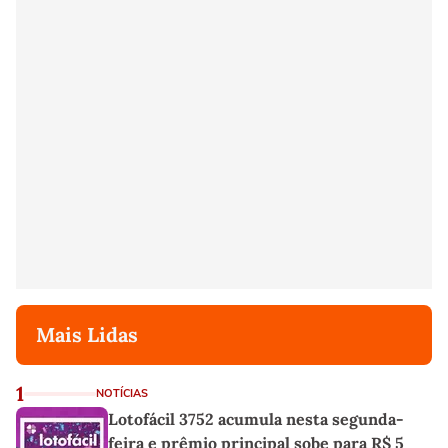
Mais Lidas
1
NOTÍCIAS
Lotofácil 3752 acumula nesta segunda-
feira e prêmio principal sobe para R$ 5