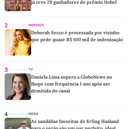
já teve 29 ganhadores do prêmio Nobel
2
FAMOSOS
Deborah Secco é processada por vizinho
que pede quase R$ 100 mil de indenização
3
TV
Daniela Lima supera a GloboNews no
Ibope com frequência 1 ano após ser
demitida do canal
4
MODA
As sandálias favoritas de Erling Haaland
para o verão são um par perfeito, ideal