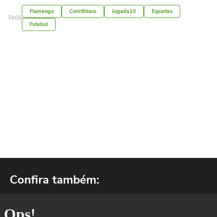
Flamengo
Corinthians
Jogada10
Esportes
TAGS
Futebol
Confira também: