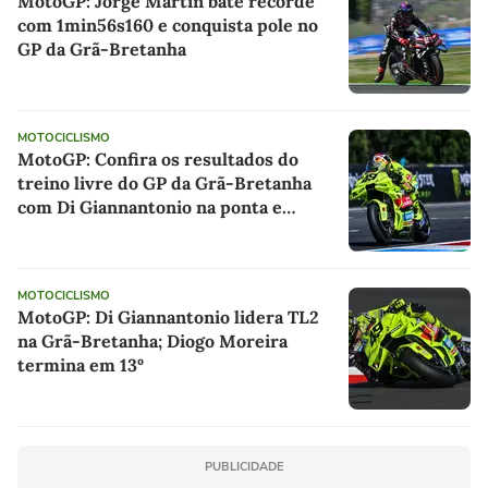
MotoGP: Jorge Martín bate recorde
com 1min56s160 e conquista pole no
GP da Grã-Bretanha
MOTOCICLISMO
MotoGP: Confira os resultados do
treino livre do GP da Grã-Bretanha
com Di Giannantonio na ponta e
Moreira em 13º
MOTOCICLISMO
MotoGP: Di Giannantonio lidera TL2
na Grã-Bretanha; Diogo Moreira
termina em 13º
PUBLICIDADE