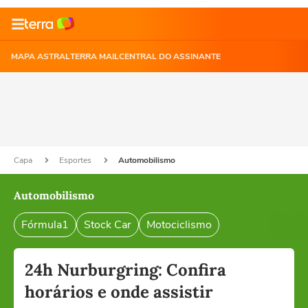
MAPA ASTRAL
TERRA MAIL
CENTRAL DO ASSINANTE
Capa
Esportes
Automobilismo
Automobilismo
Fórmula1
Stock Car
Motociclismo
24h Nurburgring: Confira
horários e onde assistir