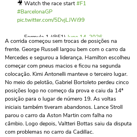
🎥 Watch the race start
#F1
#BarcelonaGP
pic.twitter.com/5DvjLJWi99
— Formula 1 (@F1)
June 14, 2026
A corrida começou sem trocas de posições na
frente. George Russell largou bem com o carro da
Mercedes e segurou a liderança. Hamilton escolheu
começar com pneus macios e ficou na segunda
colocação. Kimi Antonelli manteve o terceiro lugar.
No meio do pelotão, Gabriel Bortoleto perdeu cinco
posições logo no começo da prova e caiu da 14ª
posição para o lugar de número 19. As voltas
iniciais também tiveram abandonos. Lance Stroll
parou o carro da Aston Martin com falha no
câmbio. Logo depois, Valtteri Bottas saiu da disputa
com problemas no carro da Cadillac.