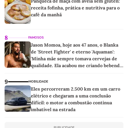
Panqueca de maçã com aveia sem glúten:
receita fofinha, prática e nutritiva para o
café da manhã
8
FAMOSOS
Jason Momoa, hoje aos 47 anos, o Blanka
de 'Street Fighter' e eterno 'Aquaman':
'Minha mãe sempre tomava cervejas de
qualidade. Ela acabou me criando bebendo
as melhores'
9
MOBILIDADE
Eles percorreram 2.500 km em um carro
elétrico e chegaram a uma conclusão
difícil: o motor a combustão continua
imbatível na estrada
PUBLICIDADE