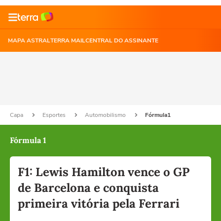
MAPA ASTRAL
TERRA MAIL
CENTRAL DO ASSINANTE
Capa
Esportes
Automobilismo
Fórmula1
Fórmula 1
F1: Lewis Hamilton vence o GP
de Barcelona e conquista
primeira vitória pela Ferrari