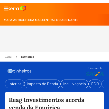
MAPA ASTRAL
TERRA MAIL
CENTRAL DO ASSINANTE
Capa
Economia
Oferecimento
Loterias
Imposto de Renda
Meu Negócio
FDR
Li
Reag Investimentos acorda
venda da Empírica