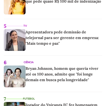
que pede quase R$ 100 mil de indenização
5
TV
Apresentadora pede demissão de
telejornal para ser gerente em empresa:
"Mais tempo e paz"
6
CIÊNCIA
Bryan Johnson, homem que queria viver
até os 100 anos, admite que "foi longe
demais em busca pela longevidade"
7
FUTEBOL
Jogador do Ypiranga FC fez homenagem