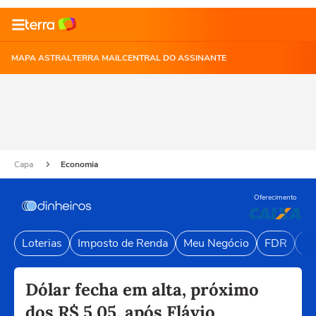
MAPA ASTRAL
TERRA MAIL
CENTRAL DO ASSINANTE
Capa
Economia
Oferecimento
Loterias
Imposto de Renda
Meu Negócio
FDR
Li
Dólar fecha em alta, próximo
dos R$ 5,05, após Flávio