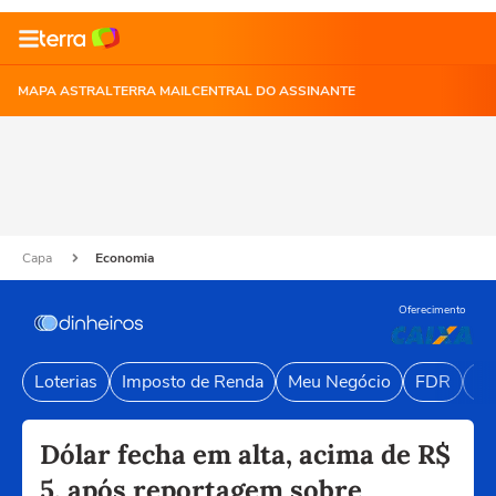
MAPA ASTRAL
TERRA MAIL
CENTRAL DO ASSINANTE
Capa
Economia
Oferecimento
Loterias
Imposto de Renda
Meu Negócio
FDR
Li
Dólar fecha em alta, acima de R$
5, após reportagem sobre