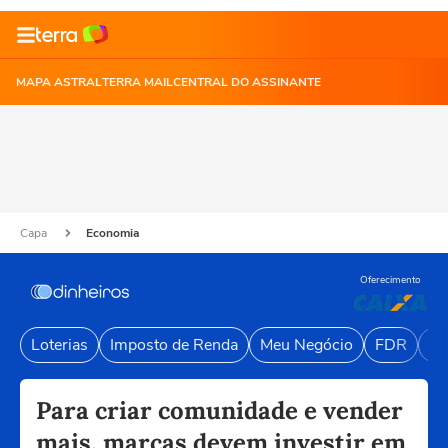
MAPA ASTRAL
TERRA MAIL
CENTRAL DO ASSINANTE
Capa
Economia
Oferecimento
Loterias
Imposto de Renda
Meu Negócio
FDR
Li
Para criar comunidade e vender
mais, marcas devem investir em