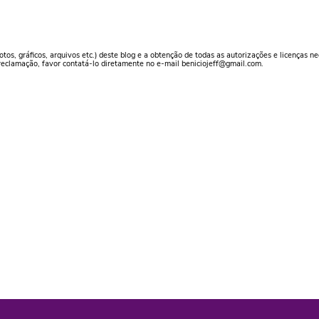
otos, gráficos, arquivos etc.) deste blog e a obtenção de todas as autorizações e licenças n
reclamação, favor contatá-lo diretamente no e-mail beniciojeff@gmail.com.