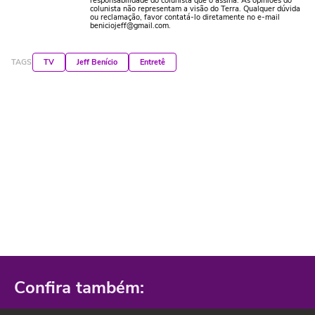
responsabilidade do colunista que o assina. As opiniões do
colunista não representam a visão do Terra. Qualquer dúvida
ou reclamação, favor contatá-lo diretamente no e-mail
beniciojeff@gmail.com.
TAGS
TV
Jeff Benício
Entretê
Confira também: