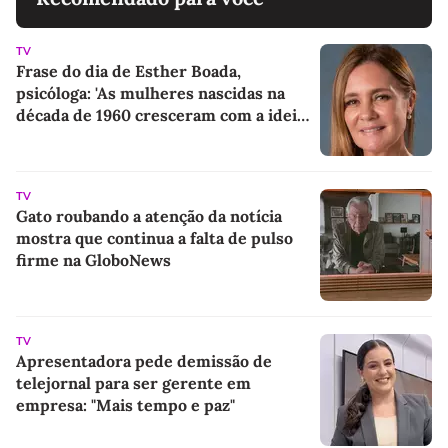
TV
Frase do dia de Esther Boada,
psicóloga: 'As mulheres nascidas na
década de 1960 cresceram com a ideia
de que precisavam dar conta de tudo,
porque era isso que a sociedade exigia'
TV
Gato roubando a atenção da notícia
mostra que continua a falta de pulso
firme na GloboNews
TV
Apresentadora pede demissão de
telejornal para ser gerente em
empresa: "Mais tempo e paz"