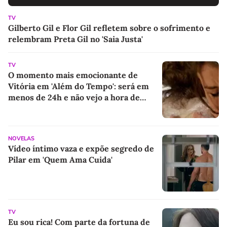
TV
Gilberto Gil e Flor Gil refletem sobre o sofrimento e
relembram Preta Gil no 'Saia Justa'
TV
O momento mais emocionante de
Vitória em 'Além do Tempo': será em
menos de 24h e não vejo a hora de
assistir; cena marcante acaba com 1ª
fase e final da novela tem capítulo de
chorar
NOVELAS
Vídeo íntimo vaza e expõe segredo de
Pilar em 'Quem Ama Cuida'
TV
Eu sou rica! Com parte da fortuna de