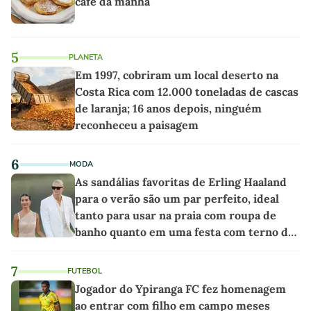
café da manhã
5
PLANETA
Em 1997, cobriram um local deserto na
Costa Rica com 12.000 toneladas de cascas
de laranja; 16 anos depois, ninguém
reconheceu a paisagem
6
MODA
As sandálias favoritas de Erling Haaland
para o verão são um par perfeito, ideal
tanto para usar na praia com roupa de
banho quanto em uma festa com terno de
linho
7
FUTEBOL
Jogador do Ypiranga FC fez homenagem
ao entrar com filho em campo meses