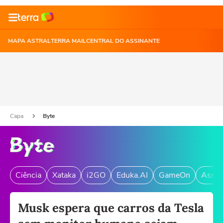
MAPA ASTRAL
TERRA MAIL
CENTRAL DO ASSINANTE
Capa
Byte
Ciência
Xataka
i2GO
Eduka.AI
GameOn
Assin
Musk espera que carros da Tesla