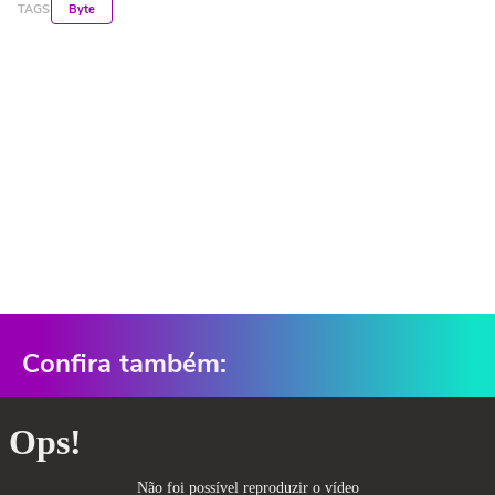
TAGS
Byte
Confira também: