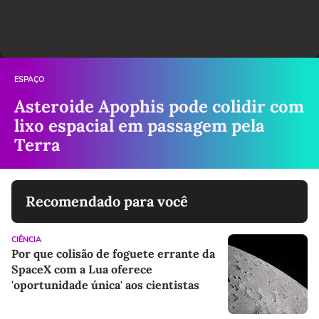
ESPAÇO
Asteroide Apophis pode colidir com
lixo espacial em passagem pela
Terra
Recomendado para você
CIÊNCIA
Por que colisão de foguete errante da
SpaceX com a Lua oferece
'oportunidade única' aos cientistas