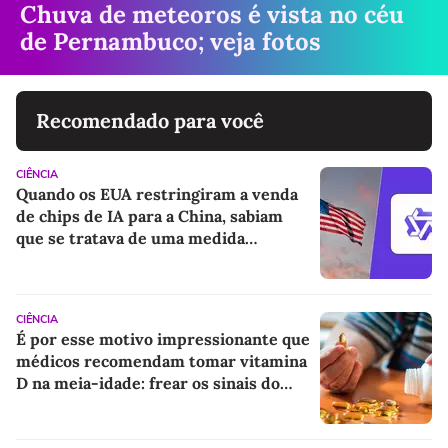
Chuva de meteoros é vista no céu
de Pernambuco; veja fotos
Recomendado para você
CIÊNCIA
Quando os EUA restringiram a venda
de chips de IA para a China, sabiam
que se tratava de uma medida
desesperada; a Alibaba acaba de
confirmar isso
CIÊNCIA
É por esse motivo impressionante que
médicos recomendam tomar vitamina
D na meia-idade: frear os sinais do
Alzheimer