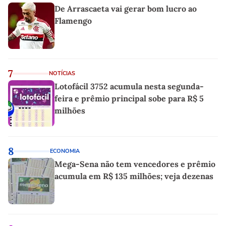
De Arrascaeta vai gerar bom lucro ao
Flamengo
7
NOTÍCIAS
Lotofácil 3752 acumula nesta segunda-
feira e prêmio principal sobe para R$ 5
milhões
8
ECONOMIA
Mega-Sena não tem vencedores e prêmio
acumula em R$ 135 milhões; veja dezenas