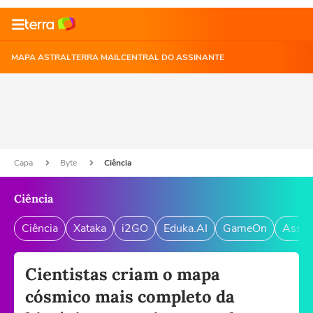
MAPA ASTRAL
TERRA MAIL
CENTRAL DO ASSINANTE
Capa
Byte
Ciência
Ciência
Ciência
Xataka
i2GO
Eduka.AI
GameOn
Assin
Cientistas criam o mapa
cósmico mais completo da