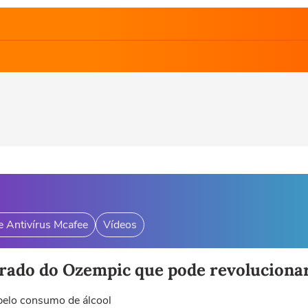
e Antivírus Mcafee
Vídeos
erado do Ozempic que pode revolucionar
pelo consumo de álcool