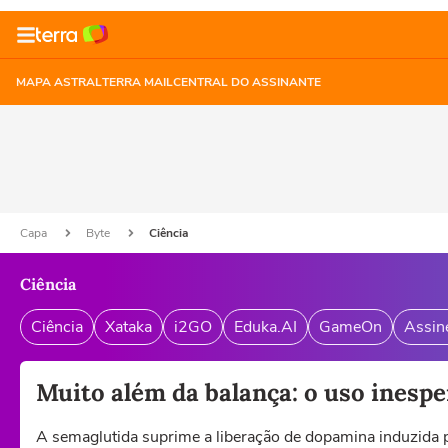
MAPA ASTRAL
TERRA MAIL
CENTRAL DO ASSINANTE
Capa
Byte
Ciência
Ciência
Ciência
Xataka
i2GO
Eduka.AI
GameOn
Assin
Muito além da balança: o uso inesp
A semaglutida suprime a liberação de dopamina induzida 