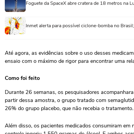
Foguete da SpaceX abre cratera de 18 metros na L
Inmet alerta para possível ciclone-bomba no Brasi
Até agora, as evidências sobre o uso desses medica
ensaio com o máximo de rigor para encontrar uma rela
Como foi feito
Durante 26 semanas, os pesquisadores acompanharam
partir dessa amostra, o grupo tratado com semaglut
26% do grupo placebo, que não recebia o tratamento.
Além disso, os pacientes medicados consumiram em m
controle ingeriu 1.550 gramas de álcool. E ambos ac